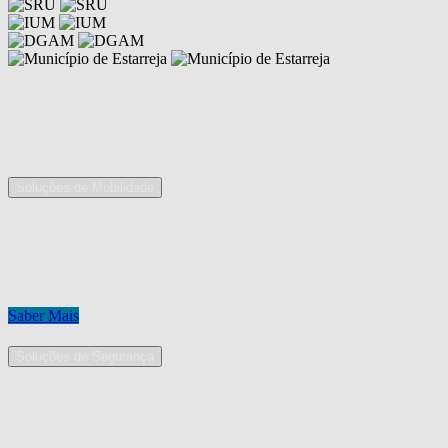
Competências
As nossas áreas de serviço
Soluções de Mobilidade
A Mobpro é um parceiro preferencial para o fornecimento e
implementação de soluções de mobilidade, apostando na constante
inovação e melhoria das nossas soluções tecnológicas.
Conheça os nossos serviços.
Saber Mais
Soluções de Segurança
Na Mobpro encontra uma equipe de profissionais dedicados ao
desenho e implementação de soluções na área de Segurança
Eletrónica.
Conheça os nossos serviços.