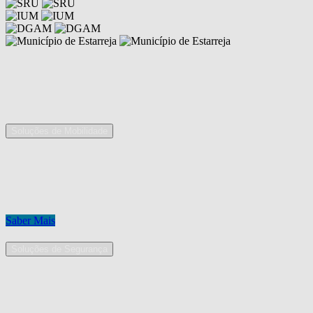
Competências
As nossas áreas de serviço
Soluções de Mobilidade
A Mobpro é um parceiro preferencial para o fornecimento e
implementação de soluções de mobilidade, apostando na constante
inovação e melhoria das nossas soluções tecnológicas.
Conheça os nossos serviços.
Saber Mais
Soluções de Segurança
Na Mobpro encontra uma equipe de profissionais dedicados ao
desenho e implementação de soluções na área de Segurança
Eletrónica.
Conheça os nossos serviços.