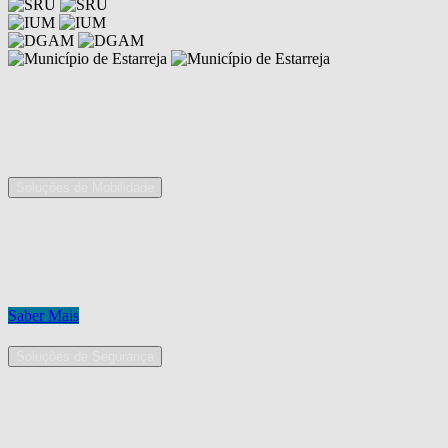
Competências
As nossas áreas de serviço
Soluções de Mobilidade
A Mobpro é um parceiro preferencial para o fornecimento e
implementação de soluções de mobilidade, apostando na constante
inovação e melhoria das nossas soluções tecnológicas.
Conheça os nossos serviços.
Saber Mais
Soluções de Segurança
Na Mobpro encontra uma equipe de profissionais dedicados ao
desenho e implementação de soluções na área de Segurança
Eletrónica.
Conheça os nossos serviços.