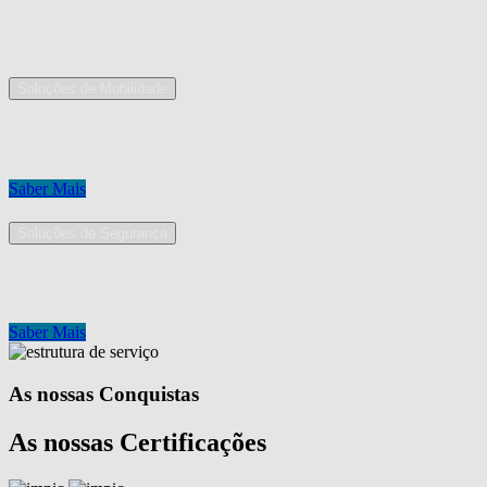
As nossas áreas de serviço
Soluções de Mobilidade
A Mobpro é um parceiro preferencial para o fornecimento e implement
Conheça os nossos serviços.
Saber Mais
Soluções de Segurança
Na Mobpro encontra uma equipe de profissionais dedicados ao desenh
Conheça os nossos serviços.
Saber Mais
As nossas Conquistas
As nossas Certificações