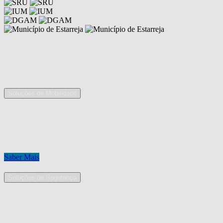
Competências
As nossas áreas de serviço
Soluções de Mobilidade
A Mobpro é um parceiro preferencial para o fornecimento e
implementação de soluções de mobilidade, apostando na constante
inovação e melhoria das nossas soluções tecnológicas.
Conheça os nossos serviços.
Saber Mais
Soluções de Segurança
Na Mobpro encontra uma equipe de profissionais dedicados ao
desenho e implementação de soluções na área de Segurança
Eletrónica.
Conheça os nossos serviços.