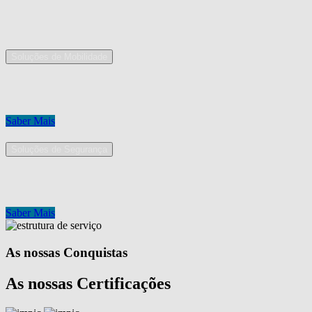
As nossas áreas de serviço
Soluções de Mobilidade
A Mobpro é um parceiro preferencial para o fornecimento e implement
Conheça os nossos serviços.
Saber Mais
Soluções de Segurança
Na Mobpro encontra uma equipe de profissionais dedicados ao desenh
Conheça os nossos serviços.
Saber Mais
As nossas Conquistas
As nossas Certificações