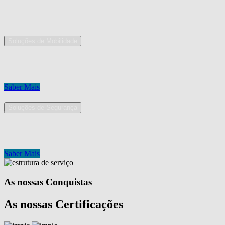
As nossas áreas de serviço
Soluções de Mobilidade
A Mobpro é um parceiro preferencial para o fornecimento e implement
Conheça os nossos serviços.
Saber Mais
Soluções de Segurança
Na Mobpro encontra uma equipe de profissionais dedicados ao desenh
Conheça os nossos serviços.
Saber Mais
As nossas Conquistas
As nossas Certificações