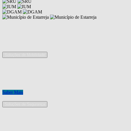
Competências
As nossas áreas de serviço
Soluções de Mobilidade
A Mobpro é um parceiro preferencial para o fornecimento e
implementação de soluções de mobilidade, apostando na constante
inovação e melhoria das nossas soluções tecnológicas.
Conheça os nossos serviços.
Saber Mais
Soluções de Segurança
Na Mobpro encontra uma equipe de profissionais dedicados ao
desenho e implementação de soluções na área de Segurança
Eletrónica.
Conheça os nossos serviços.