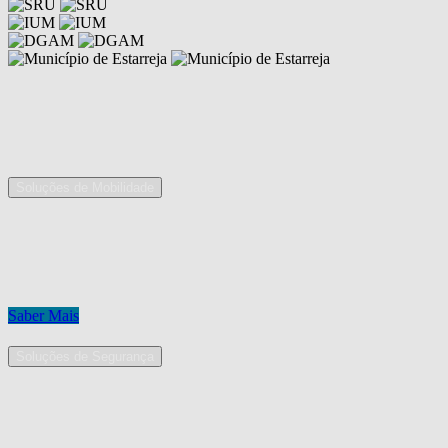
Competências
As nossas áreas de serviço
Soluções de Mobilidade
A Mobpro é um parceiro preferencial para o fornecimento e
implementação de soluções de mobilidade, apostando na constante
inovação e melhoria das nossas soluções tecnológicas.
Conheça os nossos serviços.
Saber Mais
Soluções de Segurança
Na Mobpro encontra uma equipe de profissionais dedicados ao
desenho e implementação de soluções na área de Segurança
Eletrónica.
Conheça os nossos serviços.