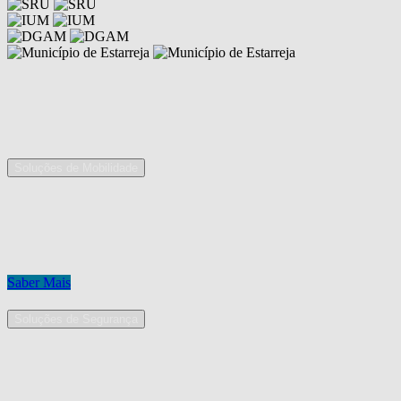
Competências
As nossas áreas de serviço
Soluções de Mobilidade
A Mobpro é um parceiro preferencial para o fornecimento e
implementação de soluções de mobilidade, apostando na constante
inovação e melhoria das nossas soluções tecnológicas.
Conheça os nossos serviços.
Saber Mais
Soluções de Segurança
Na Mobpro encontra uma equipe de profissionais dedicados ao
desenho e implementação de soluções na área de Segurança
Eletrónica.
Conheça os nossos serviços.