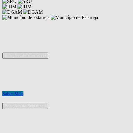
Competências
As nossas áreas de serviço
Soluções de Mobilidade
A Mobpro é um parceiro preferencial para o fornecimento e
implementação de soluções de mobilidade, apostando na constante
inovação e melhoria das nossas soluções tecnológicas.
Conheça os nossos serviços.
Saber Mais
Soluções de Segurança
Na Mobpro encontra uma equipe de profissionais dedicados ao
desenho e implementação de soluções na área de Segurança
Eletrónica.
Conheça os nossos serviços.