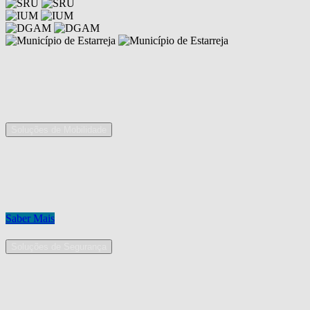
Competências
As nossas áreas de serviço
Soluções de Mobilidade
A Mobpro é um parceiro preferencial para o fornecimento e
implementação de soluções de mobilidade, apostando na constante
inovação e melhoria das nossas soluções tecnológicas.
Conheça os nossos serviços.
Saber Mais
Soluções de Segurança
Na Mobpro encontra uma equipe de profissionais dedicados ao
desenho e implementação de soluções na área de Segurança
Eletrónica.
Conheça os nossos serviços.