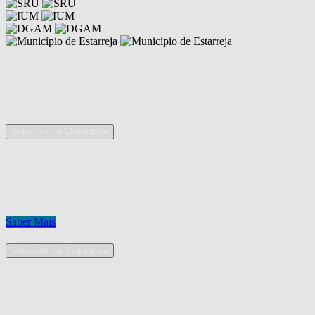
Competências
As nossas áreas de serviço
Soluções de Mobilidade
A Mobpro é um parceiro preferencial para o fornecimento e
implementação de soluções de mobilidade, apostando na constante
inovação e melhoria das nossas soluções tecnológicas.
Conheça os nossos serviços.
Saber Mais
Soluções de Segurança
Na Mobpro encontra uma equipe de profissionais dedicados ao
desenho e implementação de soluções na área de Segurança
Eletrónica.
Conheça os nossos serviços.