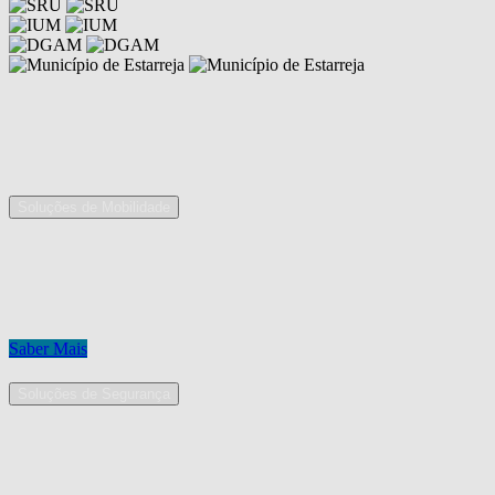
Competências
As nossas áreas de serviço
Soluções de Mobilidade
A Mobpro é um parceiro preferencial para o fornecimento e
implementação de soluções de mobilidade, apostando na constante
inovação e melhoria das nossas soluções tecnológicas.
Conheça os nossos serviços.
Saber Mais
Soluções de Segurança
Na Mobpro encontra uma equipe de profissionais dedicados ao
desenho e implementação de soluções na área de Segurança
Eletrónica.
Conheça os nossos serviços.