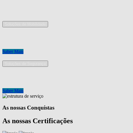
As nossas áreas de serviço
Soluções de Mobilidade
A Mobpro é um parceiro preferencial para o fornecimento e implement
Conheça os nossos serviços.
Saber Mais
Soluções de Segurança
Na Mobpro encontra uma equipe de profissionais dedicados ao desenh
Conheça os nossos serviços.
Saber Mais
As nossas Conquistas
As nossas Certificações