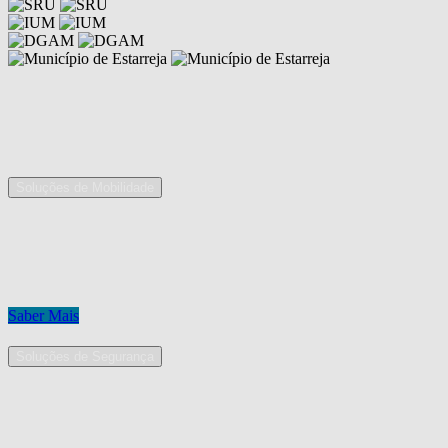
Competências
As nossas áreas de serviço
Soluções de Mobilidade
A Mobpro é um parceiro preferencial para o fornecimento e
implementação de soluções de mobilidade, apostando na constante
inovação e melhoria das nossas soluções tecnológicas.
Conheça os nossos serviços.
Saber Mais
Soluções de Segurança
Na Mobpro encontra uma equipe de profissionais dedicados ao
desenho e implementação de soluções na área de Segurança
Eletrónica.
Conheça os nossos serviços.