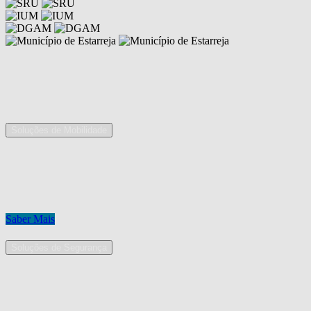
Competências
As nossas áreas de serviço
Soluções de Mobilidade
A Mobpro é um parceiro preferencial para o fornecimento e
implementação de soluções de mobilidade, apostando na constante
inovação e melhoria das nossas soluções tecnológicas.
Conheça os nossos serviços.
Saber Mais
Soluções de Segurança
Na Mobpro encontra uma equipe de profissionais dedicados ao
desenho e implementação de soluções na área de Segurança
Eletrónica.
Conheça os nossos serviços.