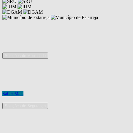
Competências
As nossas áreas de serviço
Soluções de Mobilidade
A Mobpro é um parceiro preferencial para o fornecimento e
implementação de soluções de mobilidade, apostando na constante
inovação e melhoria das nossas soluções tecnológicas.
Conheça os nossos serviços.
Saber Mais
Soluções de Segurança
Na Mobpro encontra uma equipe de profissionais dedicados ao
desenho e implementação de soluções na área de Segurança
Eletrónica.
Conheça os nossos serviços.