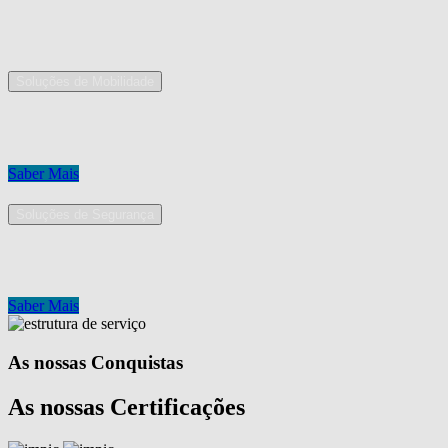
As nossas áreas de serviço
Soluções de Mobilidade
A Mobpro é um parceiro preferencial para o fornecimento e implement
Conheça os nossos serviços.
Saber Mais
Soluções de Segurança
Na Mobpro encontra uma equipe de profissionais dedicados ao desenh
Conheça os nossos serviços.
Saber Mais
As nossas Conquistas
As nossas Certificações