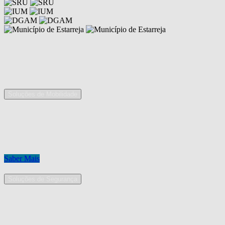
Competências
As nossas áreas de serviço
Soluções de Mobilidade
A Mobpro é um parceiro preferencial para o fornecimento e
implementação de soluções de mobilidade, apostando na constante
inovação e melhoria das nossas soluções tecnológicas.
Conheça os nossos serviços.
Saber Mais
Soluções de Segurança
Na Mobpro encontra uma equipe de profissionais dedicados ao
desenho e implementação de soluções na área de Segurança
Eletrónica.
Conheça os nossos serviços.