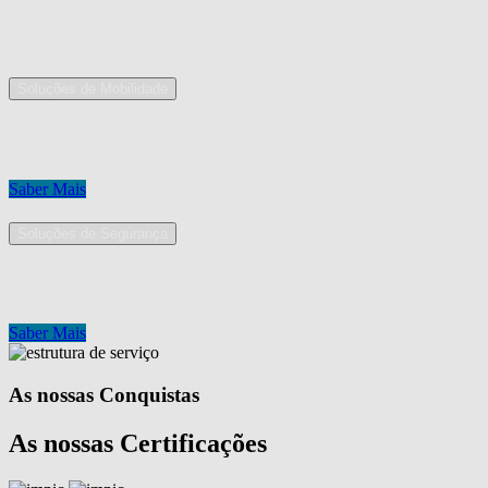
As nossas áreas de serviço
Soluções de Mobilidade
A Mobpro é um parceiro preferencial para o fornecimento e implement
Conheça os nossos serviços.
Saber Mais
Soluções de Segurança
Na Mobpro encontra uma equipe de profissionais dedicados ao desenh
Conheça os nossos serviços.
Saber Mais
As nossas Conquistas
As nossas Certificações