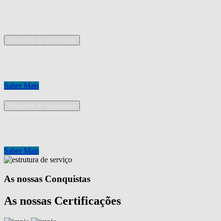
As nossas áreas de serviço
Soluções de Mobilidade
A Mobpro é um parceiro preferencial para o fornecimento e implement
Conheça os nossos serviços.
Saber Mais
Soluções de Segurança
Na Mobpro encontra uma equipe de profissionais dedicados ao desenh
Conheça os nossos serviços.
Saber Mais
As nossas Conquistas
As nossas Certificações