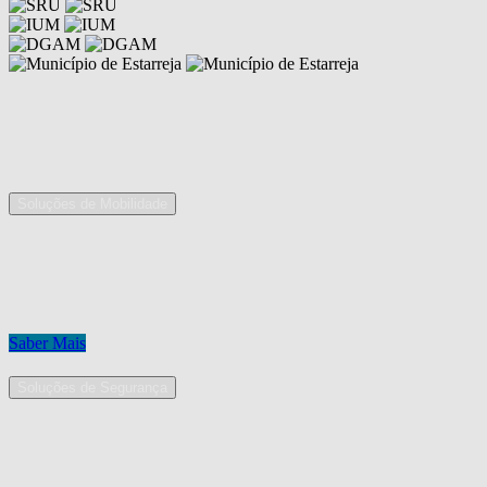
Competências
As nossas áreas de serviço
Soluções de Mobilidade
A Mobpro é um parceiro preferencial para o fornecimento e
implementação de soluções de mobilidade, apostando na constante
inovação e melhoria das nossas soluções tecnológicas.
Conheça os nossos serviços.
Saber Mais
Soluções de Segurança
Na Mobpro encontra uma equipe de profissionais dedicados ao
desenho e implementação de soluções na área de Segurança
Eletrónica.
Conheça os nossos serviços.