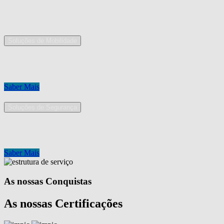
As nossas áreas de serviço
Soluções de Mobilidade
A Mobpro é um parceiro preferencial para o fornecimento e implement
Conheça os nossos serviços.
Saber Mais
Soluções de Segurança
Na Mobpro encontra uma equipe de profissionais dedicados ao desenh
Conheça os nossos serviços.
Saber Mais
As nossas Conquistas
As nossas Certificações