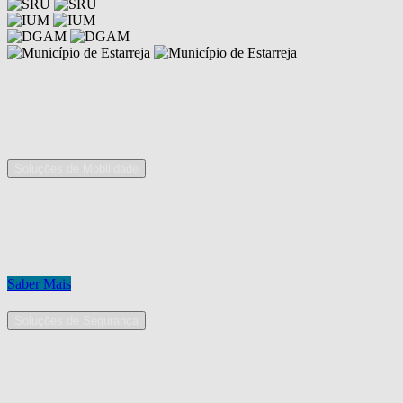
Competências
As nossas áreas de serviço
Soluções de Mobilidade
A Mobpro é um parceiro preferencial para o fornecimento e
implementação de soluções de mobilidade, apostando na constante
inovação e melhoria das nossas soluções tecnológicas.
Conheça os nossos serviços.
Saber Mais
Soluções de Segurança
Na Mobpro encontra uma equipe de profissionais dedicados ao
desenho e implementação de soluções na área de Segurança
Eletrónica.
Conheça os nossos serviços.