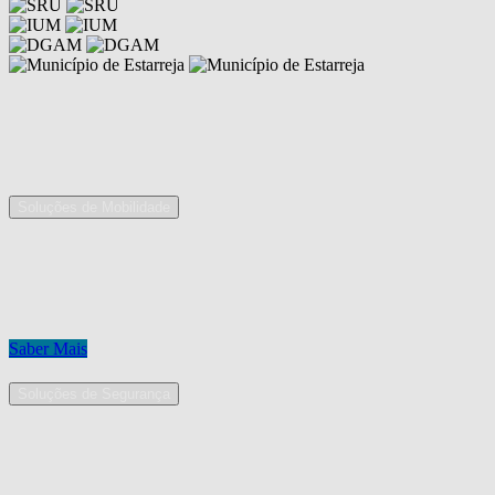
Competências
As nossas áreas de serviço
Soluções de Mobilidade
A Mobpro é um parceiro preferencial para o fornecimento e
implementação de soluções de mobilidade, apostando na constante
inovação e melhoria das nossas soluções tecnológicas.
Conheça os nossos serviços.
Saber Mais
Soluções de Segurança
Na Mobpro encontra uma equipe de profissionais dedicados ao
desenho e implementação de soluções na área de Segurança
Eletrónica.
Conheça os nossos serviços.