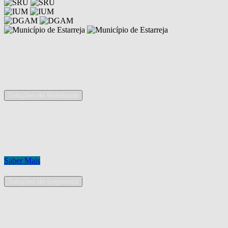
Competências
As nossas áreas de serviço
Soluções de Mobilidade
A Mobpro é um parceiro preferencial para o fornecimento e
implementação de soluções de mobilidade, apostando na constante
inovação e melhoria das nossas soluções tecnológicas.
Conheça os nossos serviços.
Saber Mais
Soluções de Segurança
Na Mobpro encontra uma equipe de profissionais dedicados ao
desenho e implementação de soluções na área de Segurança
Eletrónica.
Conheça os nossos serviços.