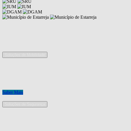
Competências
As nossas áreas de serviço
Soluções de Mobilidade
A Mobpro é um parceiro preferencial para o fornecimento e
implementação de soluções de mobilidade, apostando na constante
inovação e melhoria das nossas soluções tecnológicas.
Conheça os nossos serviços.
Saber Mais
Soluções de Segurança
Na Mobpro encontra uma equipe de profissionais dedicados ao
desenho e implementação de soluções na área de Segurança
Eletrónica.
Conheça os nossos serviços.