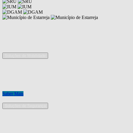
Competências
As nossas áreas de serviço
Soluções de Mobilidade
A Mobpro é um parceiro preferencial para o fornecimento e
implementação de soluções de mobilidade, apostando na constante
inovação e melhoria das nossas soluções tecnológicas.
Conheça os nossos serviços.
Saber Mais
Soluções de Segurança
Na Mobpro encontra uma equipe de profissionais dedicados ao
desenho e implementação de soluções na área de Segurança
Eletrónica.
Conheça os nossos serviços.