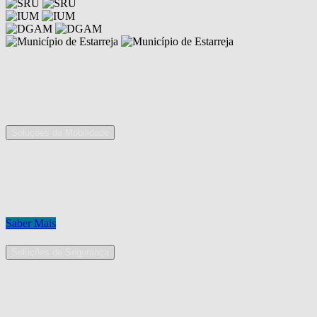
Competências
As nossas áreas de serviço
Soluções de Mobilidade
A Mobpro é um parceiro preferencial para o fornecimento e
implementação de soluções de mobilidade, apostando na constante
inovação e melhoria das nossas soluções tecnológicas.
Conheça os nossos serviços.
Saber Mais
Soluções de Segurança
Na Mobpro encontra uma equipe de profissionais dedicados ao
desenho e implementação de soluções na área de Segurança
Eletrónica.
Conheça os nossos serviços.