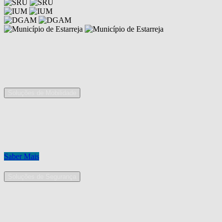
Competências
As nossas áreas de serviço
Soluções de Mobilidade
A Mobpro é um parceiro preferencial para o fornecimento e
implementação de soluções de mobilidade, apostando na constante
inovação e melhoria das nossas soluções tecnológicas.
Conheça os nossos serviços.
Saber Mais
Soluções de Segurança
Na Mobpro encontra uma equipe de profissionais dedicados ao
desenho e implementação de soluções na área de Segurança
Eletrónica.
Conheça os nossos serviços.